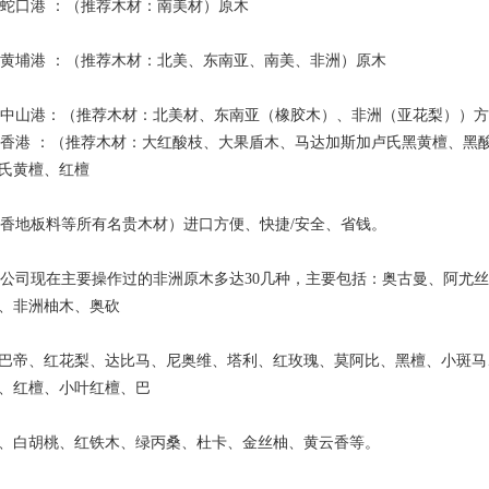
口港 ：（推荐木材：南美材）原木
埔港 ：（推荐木材：北美、东南亚、南美、非洲）原木
山港：（推荐木材：北美材、东南亚（橡胶木）、非洲（亚花梨））方
港 ：（推荐木材：大红酸枝、大果盾木、马达加斯加卢氏黑黄檀、黑酸
氏黄檀、红檀
地板料等所有名贵木材）进口方便、快捷/安全、省钱。
司现在主要操作过的非洲原木多达30几种，主要包括：奥古曼、阿尤丝
、非洲柚木、奥砍
巴帝、红花梨、达比马、尼奥维、塔利、红玫瑰、莫阿比、黑檀、小斑马
、红檀、小叶红檀、巴
、白胡桃、红铁木、绿丙桑、杜卡、金丝柚、黄云香等。