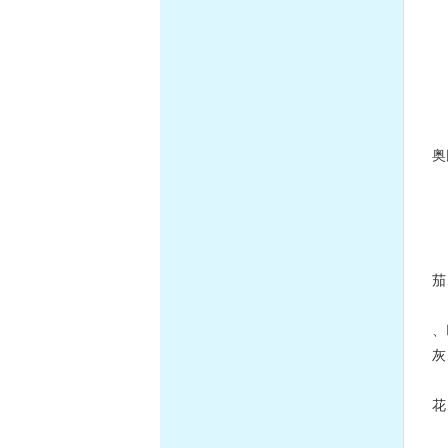
蛇
黄
中
香
奥
香
公
茄
、
灰
花