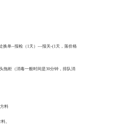
处换单--报检（1天）---报关-(1天，落价格
---码头拖柜（消毒一般时间是30分钟，排队消
方料
方料。