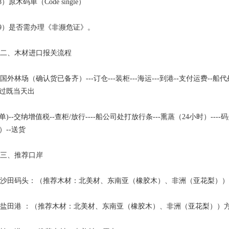
）原木码单（Code single）
）是否需办理《非濒危证》。
、木材进口报关流程
外林场（确认货已备齐）---订仓---装柜---海运---到港--支付运费--船代
过既当天出
单)--交纳增值税--查柜/放行----船公司处打放行条---熏蒸（24小时）-
）--送货
三、推荐口岸
田码头：（推荐木材：北美材、东南亚（橡胶木）、非洲（亚花梨））
田港 ：（推荐木材：北美材、东南亚（橡胶木）、非洲（亚花梨））