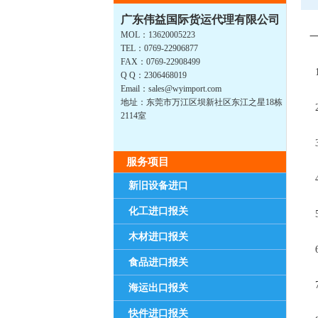
广东伟益国际货运代理有限公司
MOL：13620005223
一
TEL：0769-22906877
FAX：0769-22908499
1
Q Q：2306468019
Email：sales@wyimport.com
地址：东莞市万江区坝新社区东江之星18栋
2
2114室
3
服务项目
4
新旧设备进口
化工进口报关
5
木材进口报关
6
食品进口报关
7
海运出口报关
快件进口报关