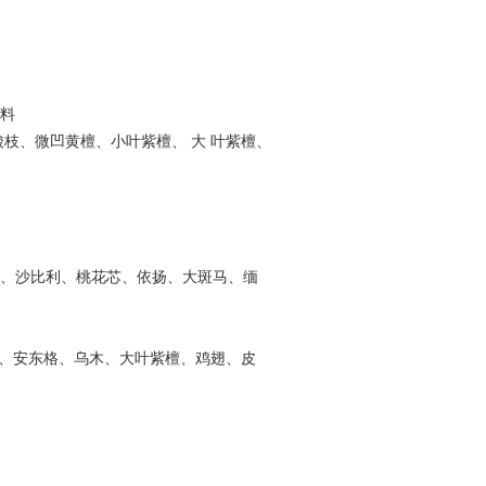
料
枝、微凹黄檀、小叶紫檀、 大 叶紫檀、
、沙比利、桃花芯、依扬、大斑马、缅
、安东格、乌木、大叶紫檀、鸡翅、皮