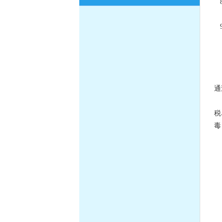
8
9
二
国
通
税
毒
沙
盐