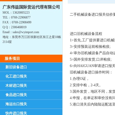
广东伟益国际货运代理有限公司
MOL：13620005223
二手机械设备进口报关估价要
TEL：0769-22906877
FAX：0769-22908499
Q Q：2306468019
Email：sales@wyimport.com
进口旧机械设备流程
地址：东莞市万江区坝新社区东江之星18栋
1>首先,工厂提供要进口机械设
2114室
3>安排预装运前检验检疫;
4>审办旧机械设备产品自动
服务项目
5>国外安排发货,口岸检疫;
6>向HAIGUAN审请进口报关
新旧设备进口
旧机械设备进口操作时间：
化工进口报关
1.办理O证，
2.安排中检，2-4天。
木材进口报关
3.国外发货，地区不同，发
食品进口报关
4.申报，在单证和审价没有
海运出口报关
5.港口清关后内陆陆运配送至
快件进口报关